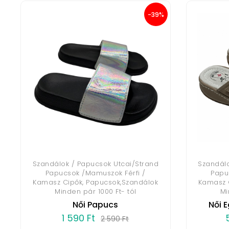
-39%
Szandálok / Papucsok Utcai/Strand
Szandálo
Papucsok /Mamuszok Férfi /
Papu
Kamasz Cipők, Papucsok,Szandálok
Kamasz 
Minden pár 1000 Ft- tól
Mi
Női Papucs
Női 
1 590 Ft
2 590 Ft