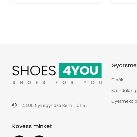
Gyorsme
Cipők
Szandálok, 
Gyermekcip
4400 Nyíregyháza Bem J út 5 .
Kövess minket