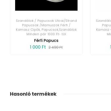
Szandálok / Papucsok Utcai/Strand
Szandálo
Papucsok /Mamuszok Férfi /
Papu
Kamasz Cipők, Papucsok,Szandálok
Kamasz 
Minden pár 1000 Ft- tól
Mi
Férfi Papucs
1 000 Ft
2 490 Ft
Hasonló termékek