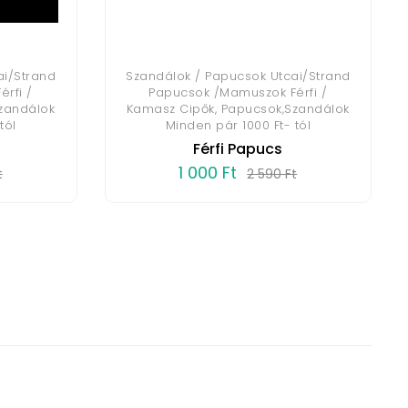
ai/Strand
Szandálok / Papucsok Utcai/Strand
rfi /
Papucsok /Mamuszok Férfi /
zandálok
Kamasz Cipők, Papucsok,Szandálok
tól
Minden pár 1000 Ft- tól
Férfi Papucs
1 000 Ft
t
2 590 Ft