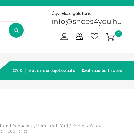
Ügyfélszolgálatunk
info@shoes4you.hu
0
GYIK
Vásárlási tájékoztató
Szállítás és fizetés
trand Papucsok /Mamuszok Férfi / Kamasz Cipők,
r 1000 Ft- tól