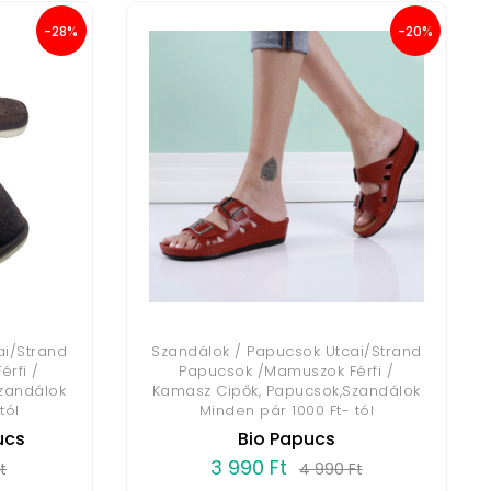
-28%
-20%
ai/Strand
Szandálok / Papucsok Utcai/Strand
rfi /
Papucsok /Mamuszok Férfi /
zandálok
Kamasz Cipők, Papucsok,Szandálok
tól
Minden pár 1000 Ft- tól
ucs
Bio Papucs
3 990 Ft
t
4 990 Ft