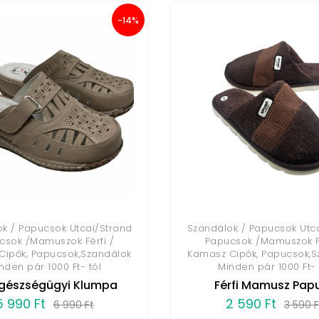
-14%
k / Papucsok Utcai/Strand
Szandálok / Papucsok Utc
csok /Mamuszok Férfi /
Papucsok /Mamuszok Fé
Cipők, Papucsok,Szandálok
Kamasz Cipők, Papucsok,S
nden pár 1000 Ft- tól
Minden pár 1000 Ft- 
Egészségügyi Klumpa
Férfi Mamusz Pap
5 990 Ft
2 590 Ft
6 990 Ft
3 590 F