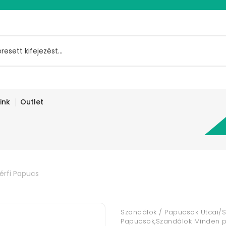
ink
Outlet
érfi Papucs
Szandálok / Papucsok Utcai/S
Papucsok,Szandálok Minden pá