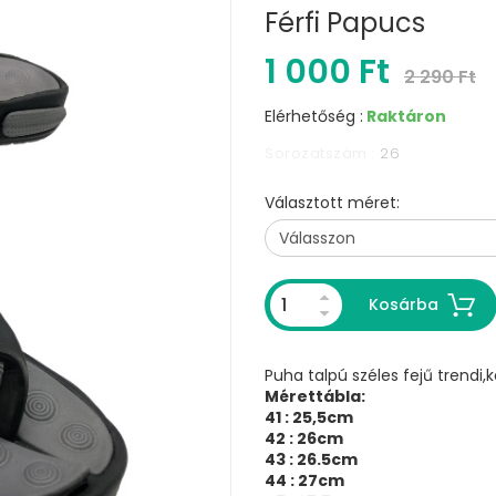
Férfi Papucs
1 000 Ft
2 290 Ft
Elérhetőség :
Raktáron
Sorozatszám :
26
Választott méret:
Kosárba
Puha talpú széles fejű trendi
Mérettábla:
41 : 25,5cm
42 : 26cm
43 : 26.5cm
44 : 27cm