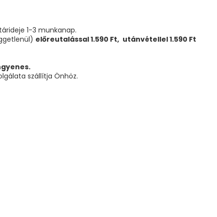
atárideje 1-3 munkanap.
üggetlenül)
előreutalással 1.590 Ft,
utánvétellel 1.590 Ft
ingyenes.
gálata szállítja Önhöz.