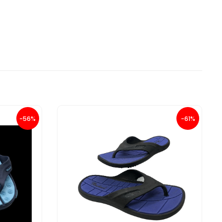
-56%
-61%