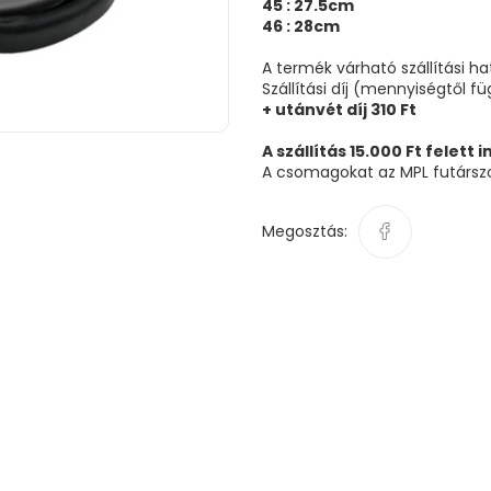
45 : 27.5cm
46 : 28cm
A termék várható szállítási h
Szállítási díj (mennyiségtől f
+ utánvét díj 310 Ft
A szállítás 15.000 Ft felett 
A csomagokat az MPL futárszol
Megosztás: