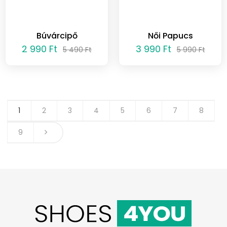
Búvárcipő
Női Papucs
2 990 Ft
3 990 Ft
5 490 Ft
5 990 Ft
1
2
3
4
5
6
7
8
9