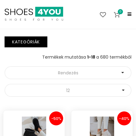
0
KATEGÓRIÁK
Termékek mutatása
1-18
a 680 termékből
Rendezés
12
-50%
-40%