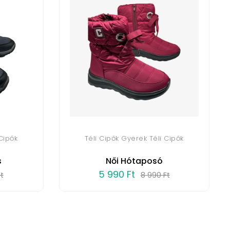
Cipők
Téli Cipők Gyerek Téli Cipők
s
Női Hótaposó
5 990 Ft
t
8 990 Ft