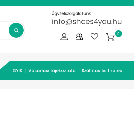
Ügyfélszolgálatunk
info@shoes4you.hu
0
GYIK
Vásárlási tájékoztató
Szállítás és fizetés