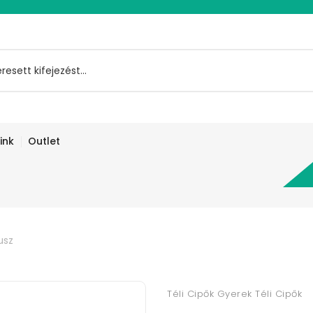
ink
Outlet
usz
Téli Cipők Gyerek Téli Cipők