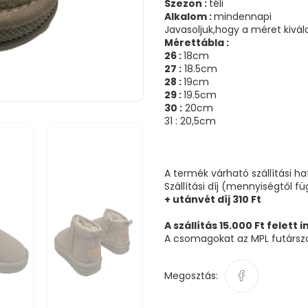
Szezon :
téli
Alkalom :
mindennapi
Javasoljuk,hogy a méret kivál
Mérettábla :
26 :
18cm
27 :
18.5cm
28 :
19cm
29 :
19.5cm
30 :
20cm
31 : 20,5cm
A termék várható szállítási h
Szállítási díj (mennyiségtől f
+ utánvét díj 310 Ft
A szállítás 15.000 Ft felett 
A csomagokat az MPL futárszol
Megosztás: