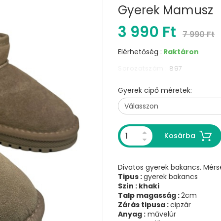
Gyerek Mamusz
3 990 Ft
7 990 Ft
Elérhetőség :
Raktáron
Sorozatszám :
897
Gyerek cipő méretek:
Kosárba
Divatos gyerek bakancs. Mérsé
Tipus :
gyerek bakancs
Szín : khaki
Talp magasság :
2cm
Zárás tipusa :
cipzár
Anyag :
művelúr