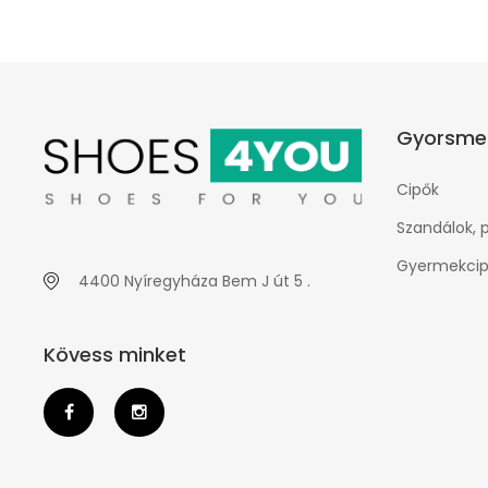
Gyorsme
Cipők
Szandálok, 
Gyermekcip
4400 Nyíregyháza Bem J út 5 .
Kövess minket