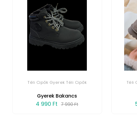
Téli Cipők Gyerek Téli Cipők
Téli
Gyerek Bakancs
4 990 Ft
7 990 Ft