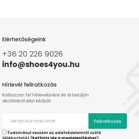
Elérhetőségeink
+36 20 226 9026
info@shoes4you.hu
Hírlevél feliratkozás
Iratkozzon fel hírlevelünkre és értesüljön
akcióinkról első kézből!
Feliratkozás
Tudomásul veszem az adatvédelemről szóló
tájékoztatót (
kattints ide a megjelenítéshez
).