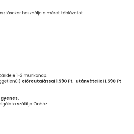
asztásakor használja a méret táblázatot.
atárideje 1-3 munkanap.
üggetlenül)
előreutalással 1.590 Ft,
utánvétellel 1.590 Ft
ingyenes.
gálata szállítja Önhöz.