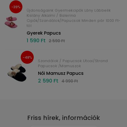
-39%
Újdonságaink Gyermekcipők Lány Lábbelik
Kislány Alkalmi / Balerina
Cipők/Szandálok/Papucsok Minden pár 1000 Ft-
tól
Gyerek Papucs
1 590 Ft
2 590 Ft
-48%
Szandálok / Papucsok Utcai/Strand
Papucsok /Mamuszok
Női Mamusz Papucs
2 590 Ft
4 990 Ft
Friss hírek, információk