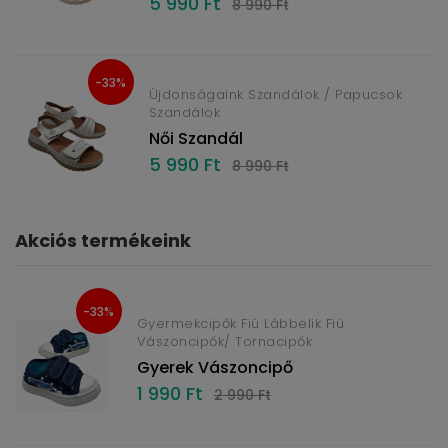
5 990 Ft
8 990 Ft
-33%
Újdonságaink Szandálok / Papucsok
Szandálok
Női Szandál
5 990 Ft
8 990 Ft
Akciós termékeink
-33%
Gyermekcipők Fiú Lábbelik Fiú
Vászoncipők/ Tornacipők
Gyerek Vászoncipő
1 990 Ft
2 990 Ft