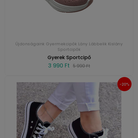
Újdonságaink Gyermekcipők Lány Lábbelik Kislány
Sportcipők
Gyerek Sportcipő
3 990 Ft
5 990 Ft
-20%