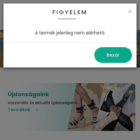
×
FIGYELEM
0
A termék jelenleg nem elérhető.
Bezár
Újdonságaink
szezonális és aktuális újdonságaink
Termékek