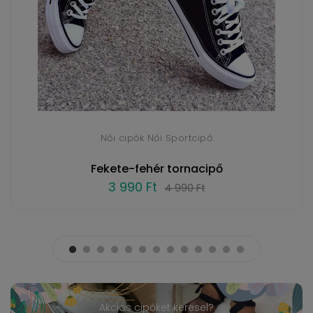
Női cipők Női Sportcipő
Fekete-fehér tornacipő
3 990 Ft
4 990 Ft
Akciós cipőket keresel?