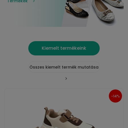
Termékek
Kiemelt termékeink
Összes kiemelt termék mutatása
%
-14%