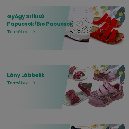
Gyógy Stílusú
Papucsok/Bio Papucsok
Termékek
Lány Lábbelik
Termékek