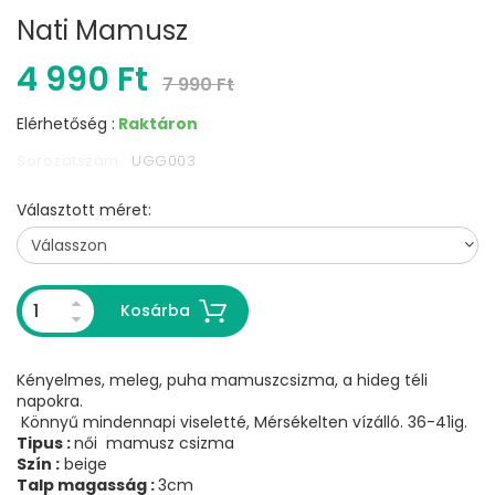
Nati Mamusz
4 990 Ft
7 990 Ft
Elérhetőség :
Raktáron
Sorozatszám :
UGG003
Választott méret:
Kosárba
Kényelmes, meleg, puha mamuszcsizma, a hideg téli
napokra.
Könnyű mindennapi viseletté, Mérsékelten vízálló. 36-41ig.
Tipus :
női mamusz csizma
Szín :
beige
Talp magasság :
3cm