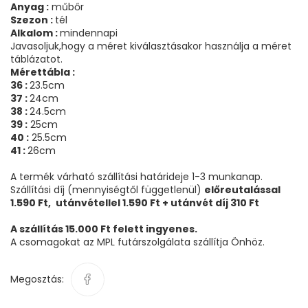
Anyag :
műbőr
Szezon :
tél
Alkalom :
mindennapi
Javasoljuk,hogy a méret kiválasztásakor használja a méret
táblázatot.
Mérettábla :
36 :
23.5cm
37 :
24cm
38 :
24.5cm
39 :
25cm
40 :
25.5cm
41 :
26cm
A termék várható szállítási határideje 1-3 munkanap.
Szállítási díj (mennyiségtől függetlenül)
előreutalással
1.590 Ft,
utánvétellel 1.590 Ft + utánvét díj 310 Ft
A szállítás 15.000 Ft felett ingyenes.
A csomagokat az MPL futárszolgálata szállítja Önhöz.
Megosztás: