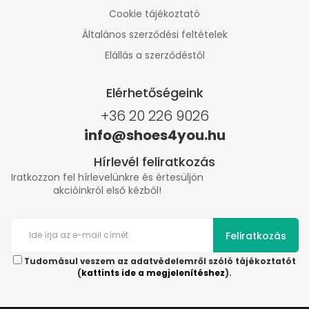
Cookie tájékoztató
Általános szerződési feltételek
Elállás a szerződéstől
Elérhetőségeink
+36 20 226 9026
info@shoes4you.hu
Hírlevél feliratkozás
Iratkozzon fel hírlevelünkre és értesüljön
akcióinkról első kézből!
Feliratkozás
Tudomásul veszem az adatvédelemről szóló tájékoztatót
(
kattints ide a megjelenítéshez
).