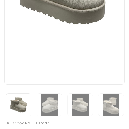
Téli Cipők Női Csizmák