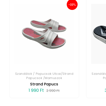
-33%
Szandálok / Papucsok Utcai/Strand
Szandálo
Papucsok /Mamuszok
P
Strand Papucs
1 990 Ft
2 990 Ft