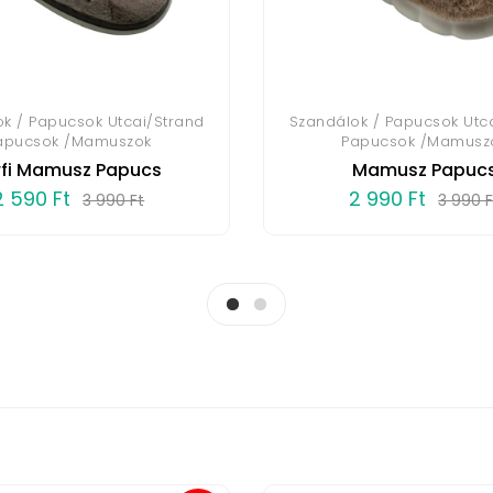
k / Papucsok Utcai/Strand
Szandálok / Papucsok Utc
apucsok /Mamuszok
Papucsok /Mamusz
rfi Mamusz Papucs
Mamusz Papuc
2 590 Ft
2 990 Ft
3 990 Ft
3 990 F