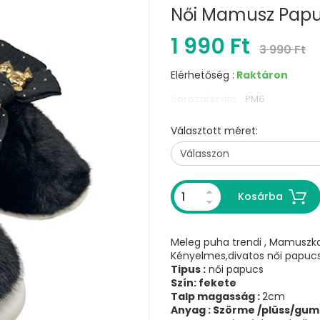
Női Mamusz Pap
1 990 Ft
3 990 Ft
Elérhetőség :
Raktáron
Sorozatszám :
PM6
Választott méret:
Kosárba
Meleg puha trendi , Mamuszka
Kényelmes,divatos női papucs
Tipus :
női papucs
Szín: fekete
Talp magasság :
2cm
Anyag : Szörme /plüss/gum