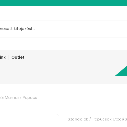
ink
Outlet
Női Mamusz Papucs
Szandálok / Papucsok Utcai/