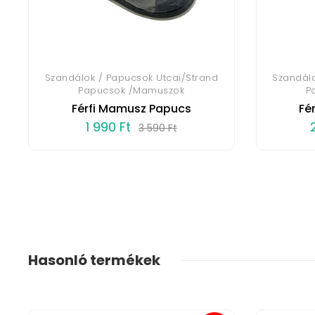
Szandálok / Papucsok Utcai/Strand
Szandálo
Papucsok /Mamuszok
P
Férfi Mamusz Papucs
Fé
1 990 Ft
3 590 Ft
Hasonló termékek