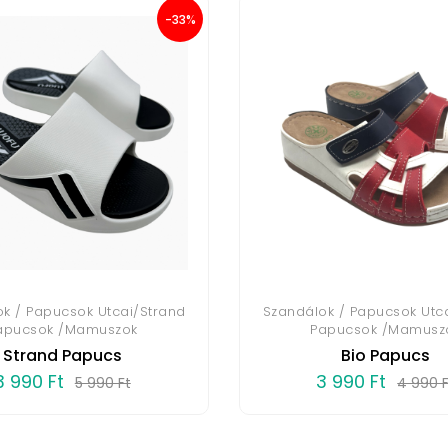
-33%
k / Papucsok Utcai/Strand
Szandálok / Papucsok Utc
apucsok /Mamuszok
Papucsok /Mamusz
Strand Papucs
Bio Papucs
3 990 Ft
3 990 Ft
5 990 Ft
4 990 F