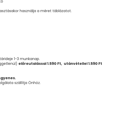
tő
lasztásakor használja a méret táblázatot.
atárideje 1-3 munkanap.
üggetlenül)
előreutalással 1.590 Ft,
utánvétellel 1.590 Ft
ingyenes.
gálata szállítja Önhöz.