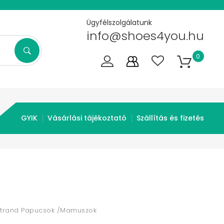
Ügyfélszolgálatunk
info@shoes4you.hu
0
GYIK
Vásárlási tájékoztató
Szállítás és fizetés
Strand Papucsok /Mamuszok