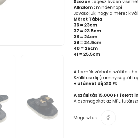
Szezon :
egész évben viselhe
Alkalom :
mindennapi
Javasoljuk, hogy a méret kivá
Méret Tábla
36 = 23cm
37 = 23.5cm
38 = 24cm
39 = 24.5cm
40 = 25cm
41 = 25.5cm
A termék várható szállítási h
Szállítási díj (mennyiségtől f
+ utánvét díj 310 Ft
A szállítás 15.000 Ft felett 
A csomagokat az MPL futárszol
Megosztás: