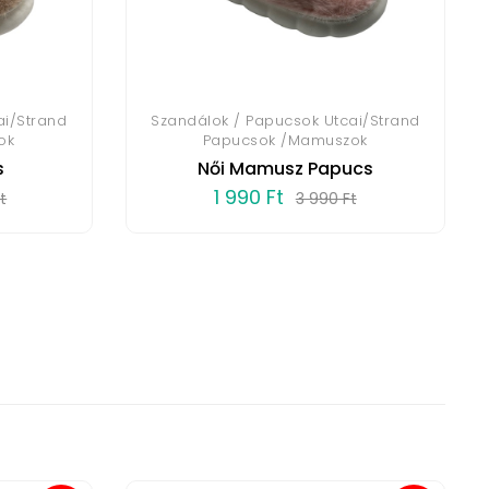
ai/Strand
Szandálok / Papucsok Utcai/Strand
ok
Papucsok /Mamuszok
s
Női Mamusz Papucs
1 990 Ft
t
3 990 Ft