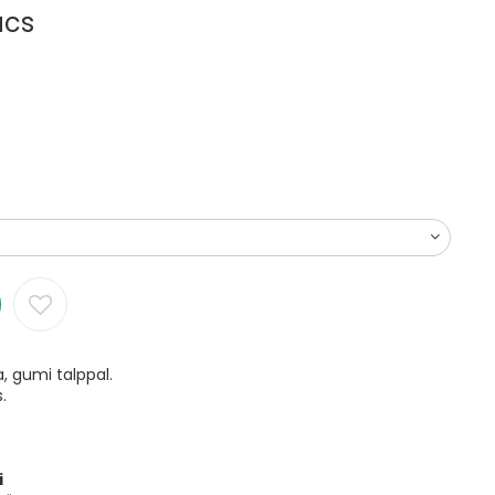
ucs
, gumi talppal.
.
i