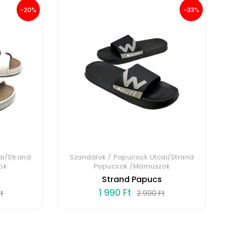
-20%
-33%
ai/Strand
Szandálok / Papucsok Utcai/Strand
ok
Papucsok /Mamuszok
Strand Papucs
1 990 Ft
t
2 990 Ft