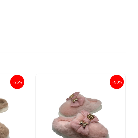
-25%
-50%