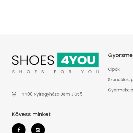
Gyorsme
Cipők
Szandálok, 
Gyermekcip
4400 Nyíregyháza Bem J út 5 .
Kövess minket