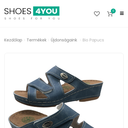
0
Kezdőlap
Termékek
Újdonságaink
Bio Papucs