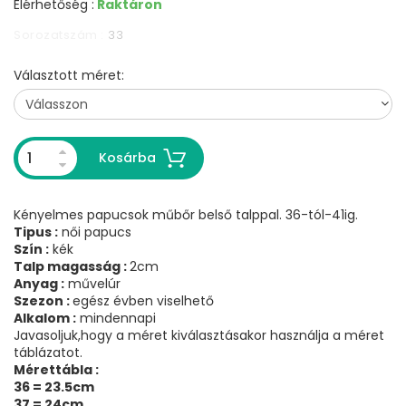
Elérhetőség :
Raktáron
Sorozatszám :
33
Választott méret:
Kosárba
Kényelmes papucsok műbőr belső talppal. 36-tól-41ig.
Tipus :
női papucs
Szín :
kék
Talp magasság :
2cm
Anyag :
művelúr
Szezon :
egész évben viselhető
Alkalom :
mindennapi
Javasoljuk,hogy a méret kiválasztásakor használja a méret
táblázatot.
Mérettábla :
36 = 23.5cm
37 = 24cm