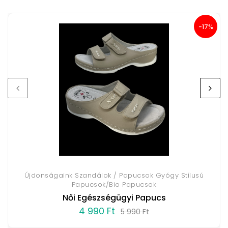
-17%
Újdonságaink Szandálok / Papucsok Gyógy Stílusú
Papucsok/Bio Papucsok
Női Egészségügyi Papucs
4 990 Ft
5 990 Ft