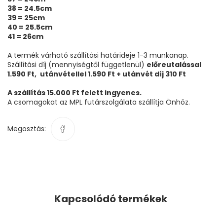
38 = 24.5cm
39 = 25cm
40 = 25.5cm
41 = 26cm
A termék várható szállítási határideje 1-3 munkanap.
Szállítási díj (mennyiségtől függetlenül)
előreutalással
1.590 Ft,
utánvétellel 1.590 Ft + utánvét díj 310 Ft
A szállítás 15.000 Ft felett ingyenes.
A csomagokat az MPL futárszolgálata szállítja Önhöz.
Megosztás:
Kapcsolódó termékek