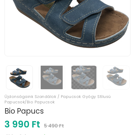
Újdonságaink Szandálok / Papucsok Gyógy Stílusú
Papucsok/Bio Papucsok
Bio Papucs
3 990 Ft
5 490 Ft