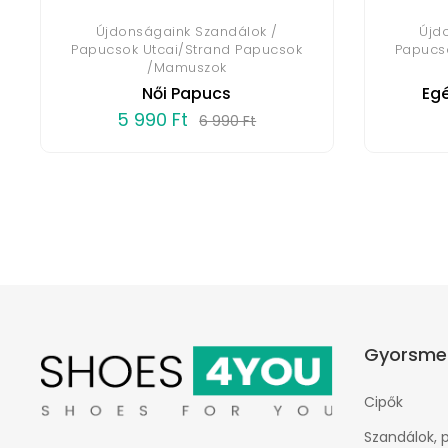
Újdonságaink Szandálok /
Újd
Papucsok Utcai/Strand Papucsok
Papucs
/Mamuszok
Női Papucs
Eg
5 990 Ft
6 990 Ft
Gyorsme
Cipők
Szandálok, 