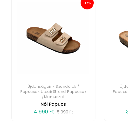
-17%
Újdonságaink Szandálok /
Újd
Papucsok Utcai/Strand Papucsok
Papucs
/Mamuszok
Női Papucs
4 990 Ft
5 990 Ft