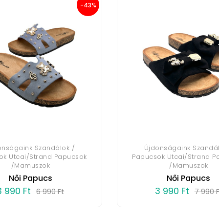
-43%
onságaink Szandálok /
Újdonságaink Szandál
ok Utcai/Strand Papucsok
Papucsok Utcai/Strand P
/Mamuszok
/Mamuszok
Női Papucs
Női Papucs
3 990 Ft
3 990 Ft
6 990 Ft
7 990 F