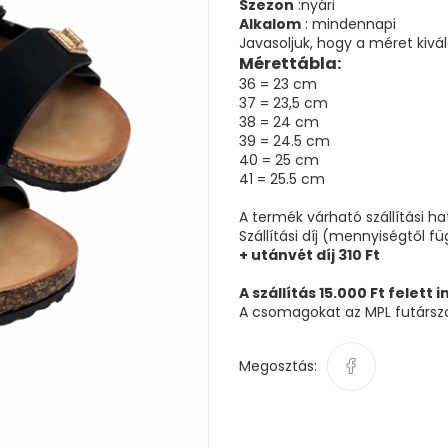
Szezon
:nyári
Alkalom
: mindennapi
Javasoljuk, hogy a méret kivá
Mérettábla:
36 = 23 cm
37 = 23,5 cm
38 = 24 cm
39 = 24.5 cm
40 = 25 cm
41 = 25.5 cm
A termék várható szállítási h
Szállítási díj (mennyiségtől f
+ utánvét díj 310 Ft
A szállítás 15.000 Ft felett 
A csomagokat az MPL futárszol
Megosztás: