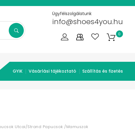
Ügyfélszolgálatunk
info@shoes4you.hu
0
GYIK
Vásárlási tájékoztató
Szállítás és fizetés
pucsok Utcai/Strand Papucsok /Mamuszok