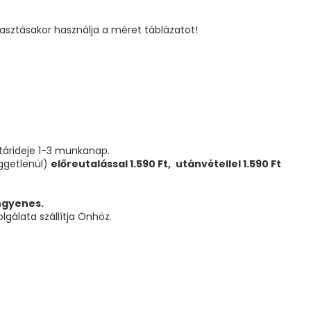
lasztásakor használja a méret táblázatot!
atárideje 1-3 munkanap.
üggetlenül)
előreutalással 1.590 Ft,
utánvétellel 1.590 Ft
ingyenes.
gálata szállítja Önhöz.