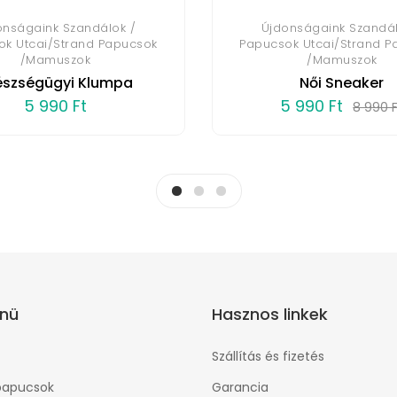
onságaink Szandálok /
Újdonságaink Szandál
ok Utcai/Strand Papucsok
Papucsok Utcai/Strand P
/Mamuszok
/Mamuszok
észségügyi Klumpa
Női Sneaker
5 990 Ft
5 990 Ft
8 990 
nü
Hasznos linkek
Szállítás és fizetés
papucsok
Garancia