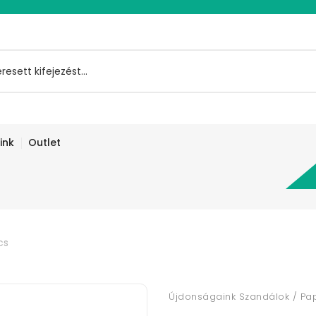
ink
Outlet
cs
Újdonságaink Szandálok / Pa