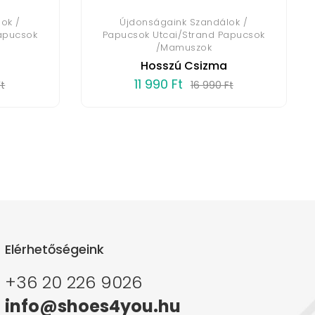
ok /
Újdonságaink Szandálok /
apucsok
Papucsok Utcai/Strand Papucsok
/Mamuszok
Hosszú Csizma
11 990 Ft
Ft
16 990 Ft
Elérhetőségeink
+36 20 226 9026
info@shoes4you.hu