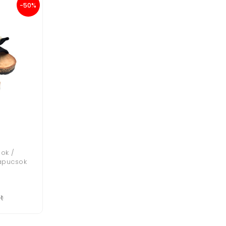
-50%
ok /
apucsok
t