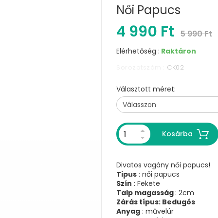
Női Papucs
4 990 Ft
5 990 Ft
Elérhetőség :
Raktáron
Sorozatszám :
CK02
Választott méret:
Kosárba
Divatos vagány női papucs!
Tipus
: női papucs
Szín
: Fekete
Talp magasság
: 2cm
Zárás típus: Bedugós
Anyag
: művelúr