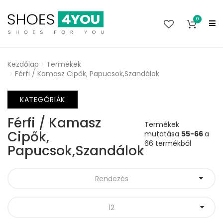
0
Kezdőlap
Termékek
Férfi / Kamasz Cipők, Papucsok,Szandálok
KATEGÓRIÁK
Férfi / Kamasz
Termékek
Cipők,
mutatása
55-66
a
66 termékből
Papucsok,Szandálok
Rendezés
12