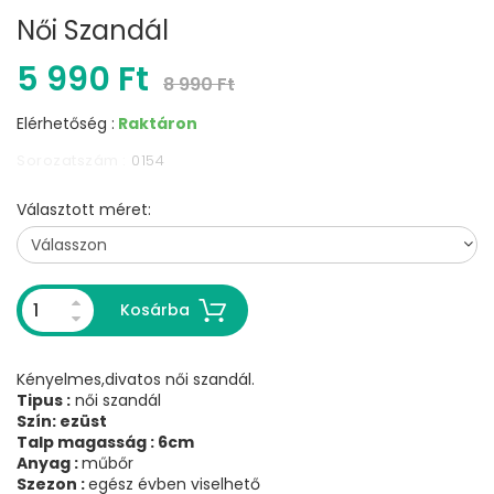
Női Szandál
5 990 Ft
8 990 Ft
Elérhetőség :
Raktáron
Sorozatszám :
0154
Választott méret:
Kosárba
Kényelmes,divatos női szandál.
Tipus :
női szandál
Szín: ezüst
Talp magasság : 6cm
Anyag :
műbőr
Szezon :
egész évben viselhető