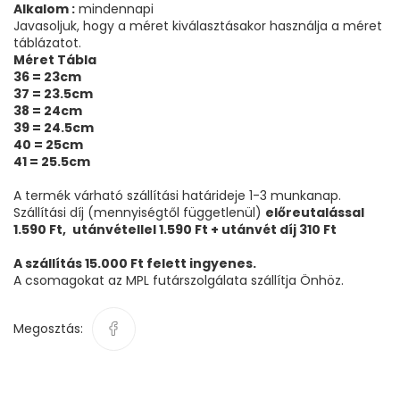
Alkalom :
mindennapi
Javasoljuk, hogy a méret kiválasztásakor használja a méret
táblázatot.
Méret Tábla
36 = 23cm
37 = 23.5cm
38 = 24cm
39 = 24.5cm
40 = 25cm
41 = 25.5cm
A termék várható szállítási határideje 1-3 munkanap.
Szállítási díj (mennyiségtől függetlenül)
előreutalással
1.590 Ft,
utánvétellel 1.590 Ft + utánvét díj 310 Ft
A szállítás 15.000 Ft felett ingyenes.
A csomagokat az MPL futárszolgálata szállítja Önhöz.
Megosztás: