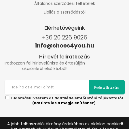
Általános szerződési feltételek
Elállás a szerződéstől
Elérhetőségeink
+36 20 226 9026
info@shoes4you.hu
Hírlevél feliratkozás
Iratkozzon fel hírlevelünkre és értesüljön
akcióinkról első kézből!
Feliratkozás
Tudomásul veszem az adatvédelemről szóló tájékoztatót
(
kattints ide a megjelenítéshez
).
✖
A jobb felhasználói élmény érdekében az oldalon cookie-