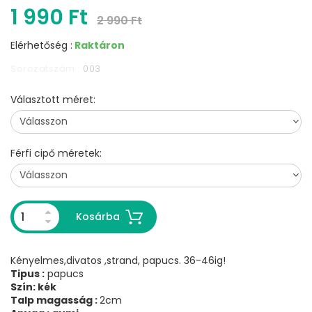
1 990 Ft
2 990 Ft
Elérhetőség :
Raktáron
Sorozatszám :
003
Választott méret:
Férfi cipő méretek:
Kosárba
Kényelmes,divatos ,strand, papucs. 36-46ig!
Tipus :
papucs
Szín: kék
Talp magasság :
2cm