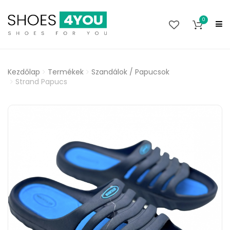
0
Kezdőlap
Termékek
Szandálok / Papucsok
Strand Papucs