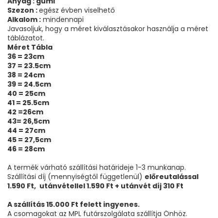
Anyag : gumi
Szezon :
egész évben viselhető
Alkalom :
mindennapi
Javasoljuk, hogy a méret kiválasztásakor használja a méret
táblázatot.
Méret Tábla
36 = 23cm
37 = 23.5cm
38 = 24cm
39 = 24.5cm
40 = 25cm
41 = 25.5cm
42 =26cm
43= 26,5cm
44 = 27cm
45 = 27,5cm
46 = 28cm
A termék várható szállítási határideje 1-3 munkanap.
Szállítási díj (mennyiségtől függetlenül)
előreutalással
1.590 Ft,
utánvétellel 1.590 Ft + utánvét díj 310 Ft
A szállítás 15.000 Ft felett ingyenes.
A csomagokat az MPL futárszolgálata szállítja Önhöz.