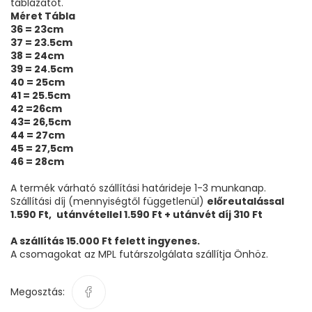
táblázatot.
Méret Tábla
36 = 23cm
37 = 23.5cm
38 = 24cm
39 = 24.5cm
40 = 25cm
41 = 25.5cm
42 =26cm
43= 26,5cm
44 = 27cm
45 = 27,5cm
46 = 28cm
A termék várható szállítási határideje 1-3 munkanap.
Szállítási díj (mennyiségtől függetlenül)
előreutalással
1.590 Ft,
utánvétellel 1.590 Ft + utánvét díj 310 Ft
A szállítás 15.000 Ft felett ingyenes.
A csomagokat az MPL futárszolgálata szállítja Önhöz.
Megosztás: