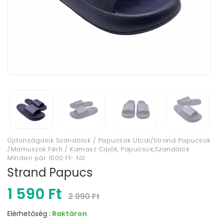
Újdonságaink Szandálok / Papucsok Utcai/Strand Papucsok
/Mamuszok Férfi / Kamasz Cipők, Papucsok,Szandálok
Minden pár 1000 Ft- tól
Strand Papucs
1 590 Ft
2 990 Ft
Elérhetőség :
Raktáron