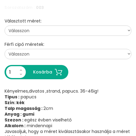
Sorozatszám :
003
Választott méret:
Férfi cipő méretek:
Kosárba
Kényelmes,divatos ,strand, papucs. 36-46ig!
Tipus :
papucs
Szín: kék
Talp magasság :
2cm
Anyag : gumi
Szezon :
egész évben viselhető
Alkalom :
mindennapi
Javasoljuk, hogy a méret kiválasztásakor használja a méret